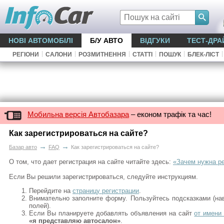
НОВІ АВТОМОБІЛІ
Б/У АВТО
ВІДГУКИ
ТЕСТ-ДРА
|
|
|
|
|
|
РЕГІОНИ
САЛОНИ
РОЗМИТНЕННЯ
СТАТТІ
ПОШУК
БЛЕК-ЛІСТ
Мобильна версія Автобазара
– економ трафік та час!
Как зарегистрироваться на сайте?
→
→
Базар авто
FAQ
Как зарегистрироваться на сайте?
О том, что дает регистрация на сайте читайте здесь:
«Зачем нужна р
Если Вы решили зарегистрироваться, следуйте инструкциям.
Перейдите на
страницу регистрации
.
Внимательно заполните форму. Пользуйтесь подсказками (на
полей).
Если Вы планируете добавлять объявления на сайт
от имени
«я представляю автосалон»
.