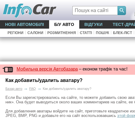
НОВІ АВТОМОБІЛІ
Б/У АВТО
ВІДГУКИ
ТЕСТ-ДРА
|
|
|
|
|
|
РЕГІОНИ
САЛОНИ
РОЗМИТНЕННЯ
СТАТТІ
ПОШУК
БЛЕК-ЛІСТ
Мобильна версія Автобазара
– економ трафік та час!
Как добавить/удалить аватару?
→
→
Базар авто
FAQ
Как добавить/удалить аватару?
Если Вы зарегистрировались на сайте, то можете добавить свою ава
ник». Она будет выводиться около ваших комментариев на сайте, ее 
Для добавления аватары войдите на сайт, приготовьте квадратное из
JPEG, BMP, PNG и добавьте его на сайт воспользовавшись
этой фор