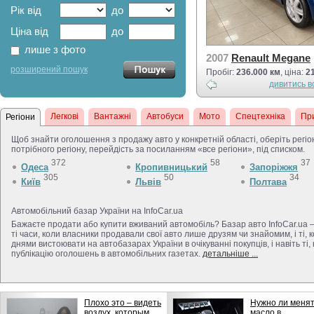
Рік від
до
Ціна від
до
лише з фото
2007
Renault Megane
розширений пошук
Пробіг:
236.000 км
, ціна:
2
дивитись в
Легкові
Вантажні
Автобуси
Мото
Спецтехніка
Пр
Регіони
Щоб знайти оголошення з продажу авто у конкретній області, оберіть регіон
потрібного регіону, перейдість за посиланням «все регіони», під списком.
372
58
37
Одеса
Кропивницький
Запоріжжя
305
50
34
Київ
Львів
Полтава
Автомобільний базар України на InfoCar.ua
Бажаєте продати або купити вживаний автомобіль? Базар авто InfoCar.ua 
ті часи, коли власники продавали свої авто лише друзям чи знайомим, і ті
днями вистоювати на автобазарах України в очікуванні покупців, і навіть ті,
публікацію оголошень в автомобільних газетах.
детальніше ...
Плохо это – видеть
Нужно ли меня
воздух, которым
масло в