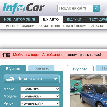
НОВІ АВТОМОБІЛІ
Б/У АВТО
ВІДГУКИ
ТЕСТ-ДРА
|
|
|
|
|
|
РЕГІОНИ
САЛОНИ
РОЗМИТНЕННЯ
СТАТТІ
ПОШУК
БЛЕК-ЛІСТ
Мобильна версія Автобазара
– економ трафік та час!
Нові авто
Но
Б/у авто
Б/у авто
Легкові авто
Марка
Модель
Регіон