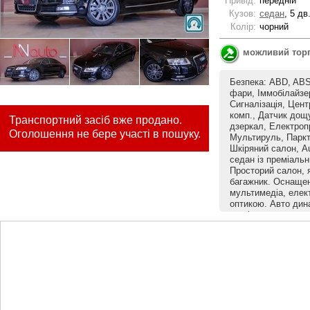
Привід:
передній
Кузов:
седан
, 5 дв
Колір:
чорний
можливий тор
Безпека: ABD, ABS
фари, Іммобілайзе
Сигналізація, Цент
комп., Датчик дощу
Транспортний засіб вже продано.
дзеркал, Електроп
Оголошення не бере участі в пошуку.
Мультируль, Парктр
Шкіряний салон, A
седан із преміальн
Просторий салон, я
багажник. Оснащен
мультимедіа, елек
оптикою. Авто дин
комфортне як для м
технічно справне, 