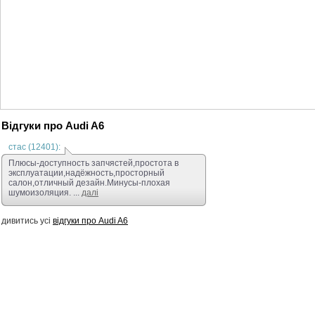
Відгуки про Audi A6
стас (12401):
Плюсы-доступность запчястей,простота в
эксплуатации,надёжность,просторный
салон,отличный дезайн.Минусы-плохая
шумоизоляция. ...
далі
дивитись усі
відгуки про Audi A6