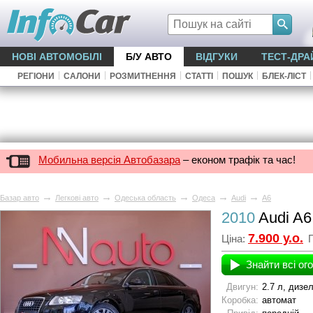
НОВІ АВТОМОБІЛІ
Б/У АВТО
ВІДГУКИ
ТЕСТ-ДРА
|
|
|
|
|
|
РЕГІОНИ
САЛОНИ
РОЗМИТНЕННЯ
СТАТТІ
ПОШУК
БЛЕК-ЛІСТ
Мобильна версія Автобазара
– економ трафік та час!
→
→
→
→
→
Базар авто
Легкові авто
Одеська область
Одеса
Audi
A6
2010
Audi A6
7.900 у.о.
Ціна:
П
Знайти всі ог
Двигун:
2.7 л, дизе
Коробка:
автомат