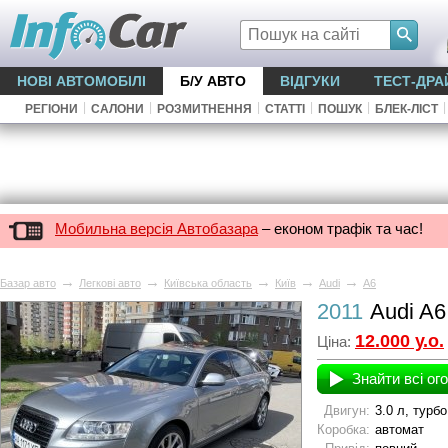
НОВІ АВТОМОБІЛІ
Б/У АВТО
ВІДГУКИ
ТЕСТ-ДРА
|
|
|
|
|
|
РЕГІОНИ
САЛОНИ
РОЗМИТНЕННЯ
СТАТТІ
ПОШУК
БЛЕК-ЛІСТ
Мобильна версія Автобазара
– економ трафік та час!
→
→
→
→
→
Базар авто
Легкові авто
Київська область
Київ
Audi
A6
2011
Audi A6
12.000 у.о.
Ціна:
Знайти всі ог
Двигун:
3.0 л, турб
Коробка:
автомат