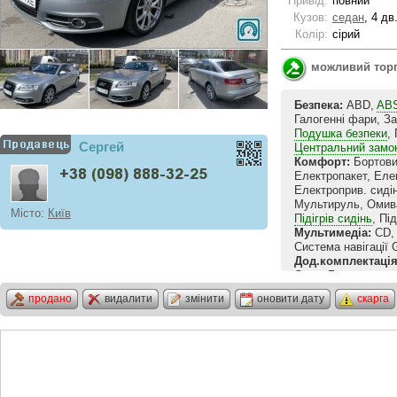
Привід:
повний
Кузов:
седан
, 4 дв
Колір:
сірий
можливий тор
Безпека:
ABD,
AB
Галогенні фари, З
Подушка безпеки
,
Сергей
Центральний замо
Комфорт:
Бортови
Електропакет, Еле
Електроприв. сиді
Мультируль, Омив
Місто:
Київ
Підігрів сидінь
, Пі
Мультимедіа:
CD, 
Система навігації
Дод.комплектація
Стан:
Гаражне збер
Інше:
Литі диски, 
продано
видалити
змінити
оновити дату
скарга
ВСЯ ИНФОРИАЦИ