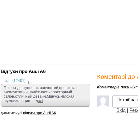
Відгуки про Audi A6
Коментарі до 
стас (12401):
Коментарів поки ніх
Плюсы-доступность запчястей,простота в
эксплуатации,надёжность,просторный
салон,отличный дезайн.Минусы-плохая
Потрібна 
шумоизоляция. ...
далі
Вхід
|
Реє
дивитись усі
відгуки про Audi A6