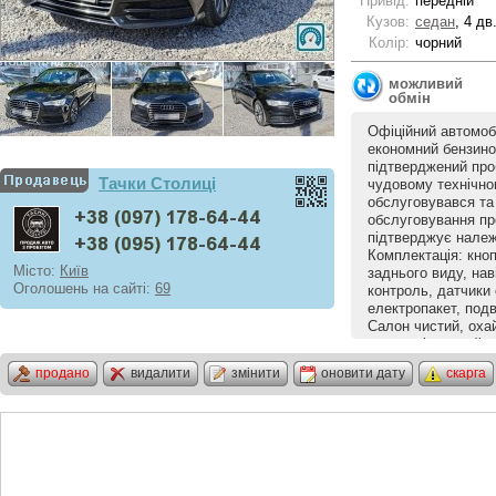
Привід:
передній
Кузов:
седан
, 4 дв
Колір:
чорний
можливий
обмін
Офіційний автомобі
економний бензинов
підтверджений проб
Tачки Столиці
чудовому технічно
обслуговувався та
обслуговування пр
підтверджує належн
Комплектація: кнопк
Місто:
Київ
заднього виду, нав
Оголошень на сайті:
69
контроль, датчики
електропакет, подв
Салон чистий, охай
автомобіль, який 
поїздки. Комфортни
продано
видалити
змінити
оновити дату
скарга
шумоізоляцією та 
автомобіль показав
підводив. Впевнен
автомобілем так са
маршрут та вируша
Європою — Audi гот
повністю готове д