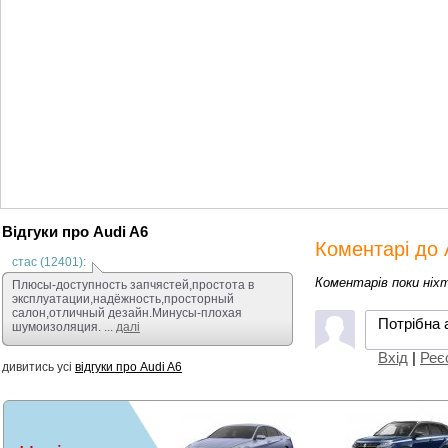
не потребує. Готов
автомобіль дійсно
Відгуки про Audi A6
Коментарі до 
стас (12401):
Коментарів поки ніх
Плюсы-доступность запчястей,простота в
эксплуатации,надёжность,просторный
салон,отличный дезайн.Минусы-плохая
Потрібна 
шумоизоляция. ...
далі
Вхід
|
Реє
дивитись усі
відгуки про Audi A6