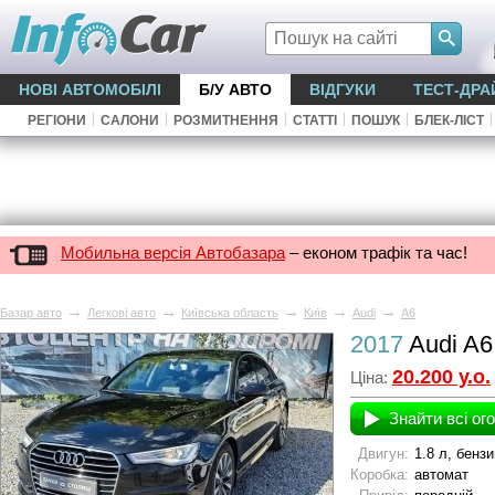
НОВІ АВТОМОБІЛІ
Б/У АВТО
ВІДГУКИ
ТЕСТ-ДРА
|
|
|
|
|
|
РЕГІОНИ
САЛОНИ
РОЗМИТНЕННЯ
СТАТТІ
ПОШУК
БЛЕК-ЛІСТ
Мобильна версія Автобазара
– економ трафік та час!
→
→
→
→
→
Базар авто
Легкові авто
Київська область
Київ
Audi
A6
2017
Audi A6
20.200 у.о.
Ціна:
Знайти всі ог
Двигун:
1.8 л, бензи
Коробка:
автомат