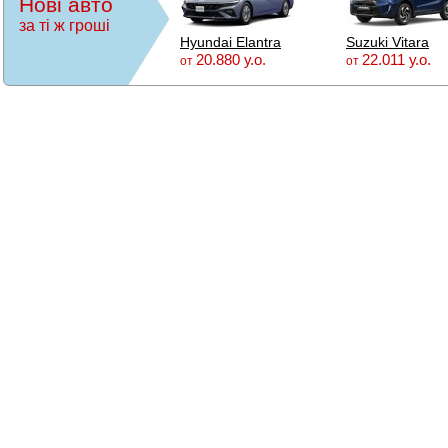
Нові авто
за ті ж гроші
Hyundai Elantra
Suzuki Vitara
20.880 у.о.
22.011 у.о.
от
от