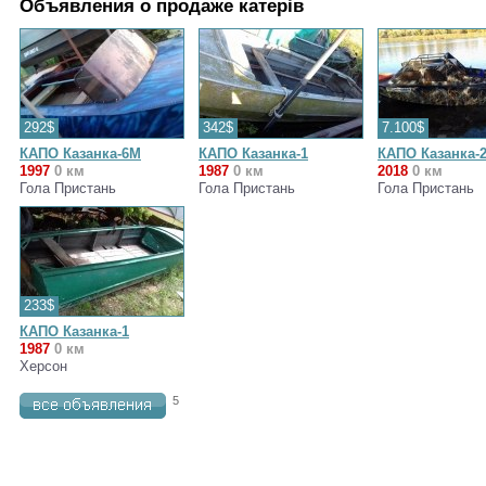
Объявления о продаже катерів
292$
342$
7.100$
КАПО Казанка-6М
КАПО Казанка-1
КАПО Казанка-
1997
0 км
1987
0 км
2018
0 км
Гола Пристань
Гола Пристань
Гола Пристань
233$
КАПО Казанка-1
1987
0 км
Херсон
5