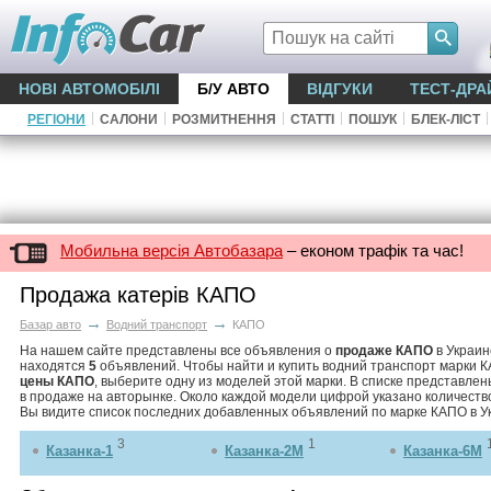
НОВІ АВТОМОБІЛІ
Б/У АВТО
ВІДГУКИ
ТЕСТ-ДРА
|
|
|
|
|
|
РЕГІОНИ
САЛОНИ
РОЗМИТНЕННЯ
СТАТТІ
ПОШУК
БЛЕК-ЛІСТ
Мобильна версія Автобазара
– економ трафік та час!
Продажа катерів КАПО
→
→
Базар авто
Водний транспорт
КАПО
На нашем сайте представлены все объявления о
продаже КАПО
в Украин
находятся
5
объявлений. Чтобы найти и купить водний транспорт марки К
цены КАПО
, выберите одну из моделей этой марки. В списке представлен
в продаже на авторынке. Около каждой модели цифрой указано количеств
Вы видите список последних добавленных объявлений по марке КАПО в У
3
1
Казанка-1
Казанка-2М
Казанка-6М