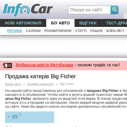
НОВІ АВТОМОБІЛІ
Б/У АВТО
ВІДГУКИ
ТЕСТ-ДРА
|
|
|
|
|
|
РЕГІОНИ
САЛОНИ
РОЗМИТНЕННЯ
СТАТТІ
ПОШУК
БЛЕК-ЛІСТ
Мобильна версія Автобазара
– економ трафік та час!
Продажа катерів Big Fisher
→
→
Базар авто
Водний транспорт
Big Fisher
На нашем сайте представлены все объявления о
продаже Big Fisher
в Ук
находятся
1
объявлений. Чтобы найти и купить водний транспорт марки Bi
цены Big Fisher
, выберите одну из моделей этой марки. В списке предста
которые есть в продаже на авторынке. Около каждой модели цифрой указ
на сайте. Ниже Вы видите список последних добавленных объявлений по м
1
470