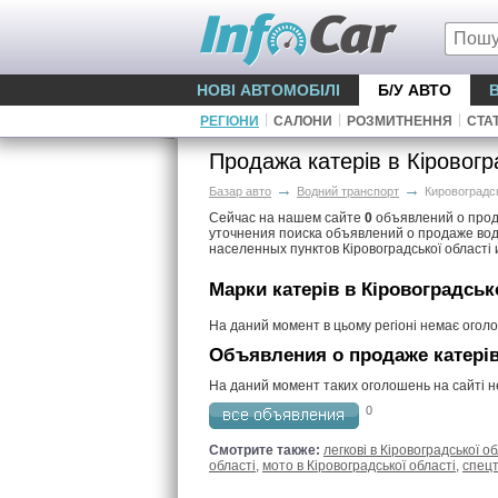
НОВІ АВТОМОБІЛІ
Б/У АВТО
|
|
|
РЕГІОНИ
САЛОНИ
РОЗМИТНЕННЯ
СТАТ
Продажа катерів в Кіровогр
→
→
Базар авто
Водний транспорт
Кировоградс
Сейчас на нашем сайте
0
объявлений о прода
уточнения поиска объявлений о продаже вод
населенных пунктов Кіровоградської області 
Марки катерів в Кіровоградськ
На даний момент в цьому регіоні немає огол
Объявления о продаже катерів
На даний момент таких оголошень на сайті 
0
Смотрите также:
легкові в Кіровоградської об
області
,
мото в Кіровоградської області
,
спецт