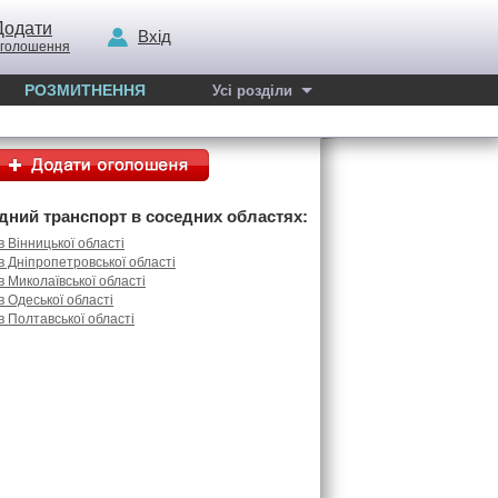
Додати
Вхід
голошення
РОЗМИТНЕННЯ
Усі розділи
дний транспорт в соседних областях:
в Вінницької області
в Дніпропетровської області
в Миколаївської області
в Одеської області
в Полтавської області