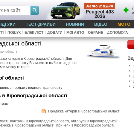
о
ВІДГУКИ
ТЕСТ-ДРАЙВИ
НОВИНИ
ВІДЕО
МОТО
|
|
|
|
|
|
ТІ
ПОШУК
БЛЕК-ЛІСТ
ДОДАТИ
МОЇ АВТО
ОБРАНЕ
ДОПОМОГА
адської області
кая область
Во
же катерів в Кіровоградської області. Для
ного транспорту Вы можете выбрать один из
или марку катерів:
ої області
ошень з продажу водного транспорту
 в Кіровоградської області
немає
Продажа катерів в Кіровоградської області
ласті
,
вантажні в Кіровоградської області
,
автобуси в Кіровоградської
ехніка в Кіровоградської області
,
причепи в Кіровоградської області
,