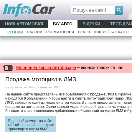
НОВІ АВТОМОБІЛІ
Б/У АВТО
ВІДГУКИ
ТЕСТ-ДРА
|
|
|
|
|
|
РЕГІОНИ
САЛОНИ
РОЗМИТНЕННЯ
СТАТТІ
ПОШУК
БЛЕК-ЛІСТ
Мобильна версія Автобазара
– економ трафік та час!
Продажа мотоциклів ЛМЗ
→
→
Базар авто
Мототехніка
ЛМЗ
На нашем сайте представлены все объявления о
продаже ЛМЗ
в Украине
находятся
0
объявлений. Чтобы найти и купить мото-транспорт марки ЛМ
ЛМЗ
, выберите одну из моделей этой марки. В списке представлены тольк
продаже на авторынке. Около каждой модели цифрой указано количество 
Вы видите список последних добавленных объявлений по марке ЛМЗ в Ук
В данный момент на сайте
нет объявлений о продаже
транспорта марки ЛМЗ