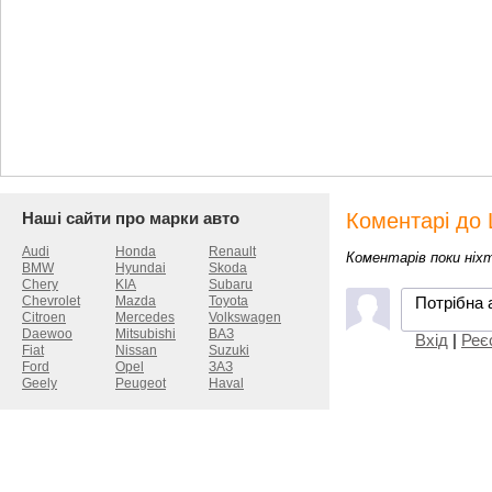
Наші сайти про марки авто
Коментарі до 
Audi
Honda
Renault
Коментарів поки ніх
BMW
Hyundai
Skoda
Chery
KIA
Subaru
Потрібна 
Chevrolet
Mazda
Toyota
Citroen
Mercedes
Volkswagen
Daewoo
Mitsubishi
ВАЗ
Вхід
|
Реє
Fiat
Nissan
Suzuki
Ford
Opel
ЗАЗ
Geely
Peugeot
Haval