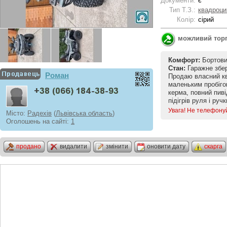
Документи:
є
Тип Т.З.:
квадроци
Колір:
сірий
можливий тор
Комфорт:
Бортовий
Стан:
Гаражне збер
Роман
Продаю власний кв
маленьким пробігом
керма, повний пив
підігрів руля і ручк
Увага! Не телефону
Місто:
Радехів
(
Львівська область
)
Оголошень на сайті:
1
продано
видалити
змінити
оновити дату
скарга