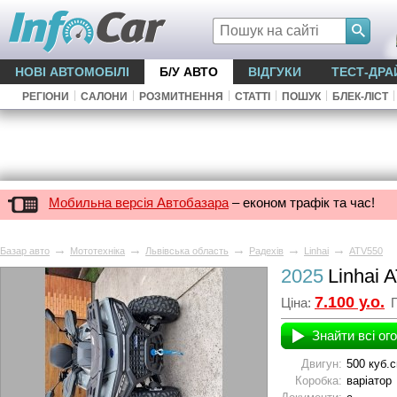
НОВІ АВТОМОБІЛІ
Б/У АВТО
ВІДГУКИ
ТЕСТ-ДРА
|
|
|
|
|
|
РЕГІОНИ
САЛОНИ
РОЗМИТНЕННЯ
СТАТТІ
ПОШУК
БЛЕК-ЛІСТ
Мобильна версія Автобазара
– економ трафік та час!
→
→
→
→
→
Базар авто
Мототехніка
Львівська область
Радехів
Linhai
ATV550
2025
Linhai 
7.100 у.о.
Ціна:
П
Знайти всі ог
Двигун:
500 куб.
Коробка:
варіатор