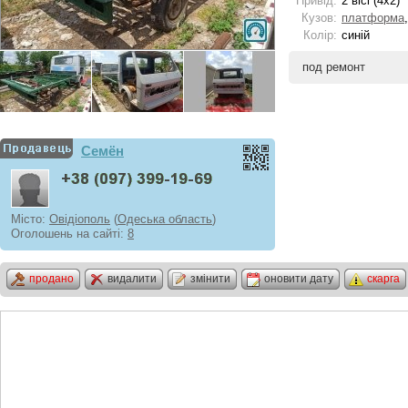
Привід:
2 вісі (4x2)
Кузов:
платформа
Колір:
синій
под ремонт
Семён
Місто:
Овідіополь
(
Одеська область
)
Оголошень на сайті:
8
продано
видалити
змінити
оновити дату
скарга