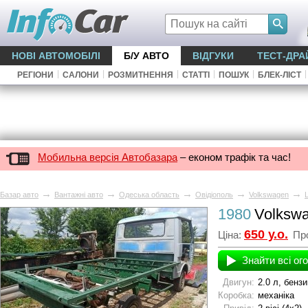
НОВІ АВТОМОБІЛІ
Б/У АВТО
ВІДГУКИ
ТЕСТ-ДРА
|
|
|
|
|
|
РЕГІОНИ
САЛОНИ
РОЗМИТНЕННЯ
СТАТТІ
ПОШУК
БЛЕК-ЛІСТ
Мобильна версія Автобазара
– економ трафік та час!
→
→
→
→
→
Базар авто
Вантажні авто
Одеська область
Овідіополь
Volkswagen
1980
Volksw
650 у.о.
Ціна:
Про
Знайти всі ог
Двигун:
2.0 л, бензи
Коробка:
механіка