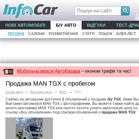
НОВІ АВТОМОБІЛІ
Б/У АВТО
ВІДГУКИ
ТЕСТ-ДРА
|
|
|
|
|
|
РЕГІОНИ
САЛОНИ
РОЗМИТНЕННЯ
СТАТТІ
ПОШУК
БЛЕК-ЛІСТ
Мобильна версія Автобазара
– економ трафік та час!
Продажа MAN TGX с пробегом
→
→
→
Базар авто
Вантажні авто
MAN
TGX
Сейчас на авторынке доступно
1
объявлений о продаже
б/у TGX
. Ниже В
Вантажні автомобілі MAN TGX с фотографиями. Вы можете также найти д
купить вантажівка MAN TGX или просто хотите узнать акуатльную цену на
ссылку «Все объявления» под списком объявлений о
продаже MAN TGX