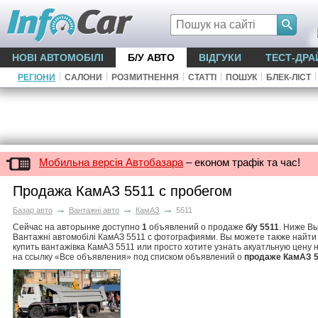
НОВІ АВТОМОБІЛІ
Б/У АВТО
ВІДГУКИ
ТЕСТ-ДРА
|
|
|
|
|
|
РЕГІОНИ
САЛОНИ
РОЗМИТНЕННЯ
СТАТТІ
ПОШУК
БЛЕК-ЛІСТ
Мобильна версія Автобазара
– економ трафік та час!
Продажа КамАЗ 5511 с пробегом
→
→
→
Базар авто
Вантажні авто
КамАЗ
5511
Сейчас на авторынке доступно
1
объявлений о продаже
б/у 5511
. Ниже В
Вантажні автомобілі КамАЗ 5511 с фотографиями. Вы можете также найти
купить вантажівка КамАЗ 5511 или просто хотите узнать акуатльную цену 
на ссылку «Все объявления» под списком объявлений о
продаже КамАЗ 