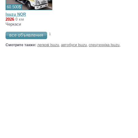
60.500$
Isuzu NQR
2026
0 км
Черкаси
1
Смотрите также:
легкові Isuzu
,
автобуси Isuzu
,
спецтехніка Isuzu
,