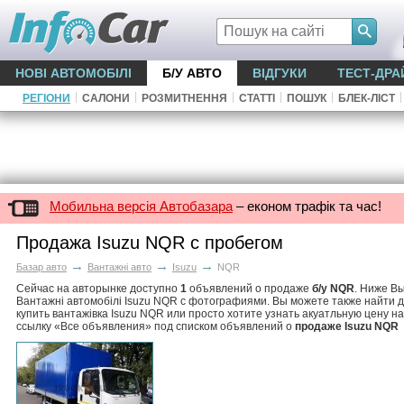
НОВІ АВТОМОБІЛІ
Б/У АВТО
ВІДГУКИ
ТЕСТ-ДРА
|
|
|
|
|
|
РЕГІОНИ
САЛОНИ
РОЗМИТНЕННЯ
СТАТТІ
ПОШУК
БЛЕК-ЛІСТ
Мобильна версія Автобазара
– економ трафік та час!
Продажа Isuzu NQR с пробегом
→
→
→
Базар авто
Вантажні авто
Isuzu
NQR
Сейчас на авторынке доступно
1
объявлений о продаже
б/у NQR
. Ниже В
Вантажні автомобілі Isuzu NQR с фотографиями. Вы можете также найти 
купить вантажівка Isuzu NQR или просто хотите узнать акуатльную цену н
ссылку «Все объявления» под списком объявлений о
продаже Isuzu NQR