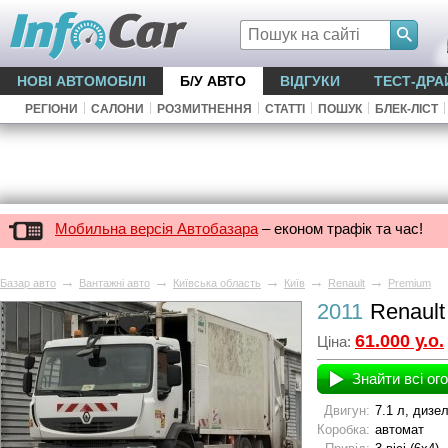
НОВІ АВТОМОБІЛІ
Б/У АВТО
ВІДГУКИ
ТЕСТ-ДРА
|
|
|
|
|
|
РЕГІОНИ
САЛОНИ
РОЗМИТНЕННЯ
СТАТТІ
ПОШУК
БЛЕК-ЛІСТ
Мобильна версія Автобазара
– економ трафік та час!
→
→
→
→
→
Базар авто
Вантажні авто
Київська область
Київ
Renault
Premium
2011
Renault
61.000 у.о.
Ціна:
Знайти всі ог
Двигун:
7.1 л, дизе
Коробка:
автомат