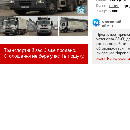
Привід:
3 вісі (6x4)
Кузов:
тягач
, 2 дв.
Колір:
білий
можливий
обмін
Продається тривісн
установка-23м3, д
готова до роботи, 
обговорюються. Тор
Транспортний засіб вже продано.
як працює гідравл
Оголошення не бере участі в пошуку.
Увага! Не телефону