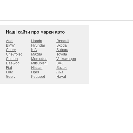
Наші сайти про марки авто
Audi
Honda
Renault
BMW
Hyundai
Skoda
Chery
KIA
Subaru
Chevrolet
Mazda
Toyota
Citroen
Mercedes
Volkswagen
Daewoo
Mitsubishi
ВАЗ
Fiat
Nissan
Suzuki
Ford
Opel
ЗАЗ
Geely
Peugeot
Haval