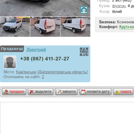
Привід:
2 вісі (4x2)
Кузов:
фургон
, 4 д
Колір:
білий
Безпека:
Ксенонов
Комфорт:
Круїз-к
Дмитрий
Місто:
Кам'янське
(
Дніпропетровська область
)
Оголошень на сайті:
2
продано
видалити
змінити
оновити дату
скарга