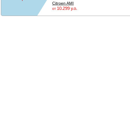
Citroen AMI
10.299 у.о.
от