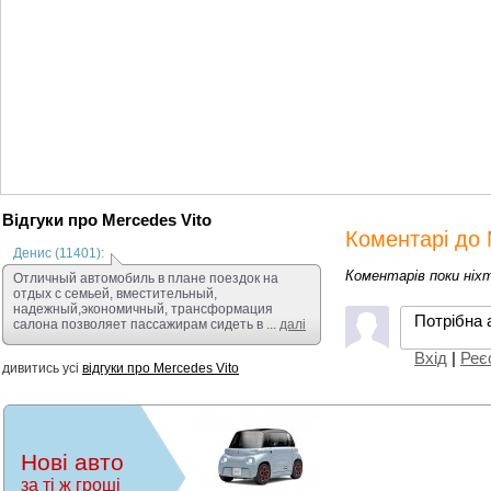
Відгуки про Mercedes Vito
Коментарі до 
Денис (11401):
Коментарів поки ніх
Отличный автомобиль в плане поездок на
отдых с семьей, вместительный,
надежный,экономичный, трансформация
Потрібна 
салона позволяет пассажирам сидеть в ...
далі
Вхід
|
Реє
дивитись усі
відгуки про Mercedes Vito
Нові авто
за ті ж гроші