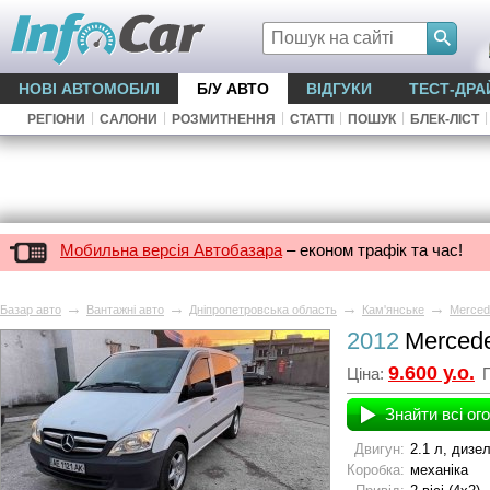
НОВІ АВТОМОБІЛІ
Б/У АВТО
ВІДГУКИ
ТЕСТ-ДРА
|
|
|
|
|
|
РЕГІОНИ
САЛОНИ
РОЗМИТНЕННЯ
СТАТТІ
ПОШУК
БЛЕК-ЛІСТ
Мобильна версія Автобазара
– економ трафік та час!
→
→
→
→
Базар авто
Вантажні авто
Дніпропетровська область
Кам'янське
Merced
2012
Mercede
9.600 у.о.
Ціна:
П
Знайти всі ог
Двигун:
2.1 л, дизе
Коробка:
механіка