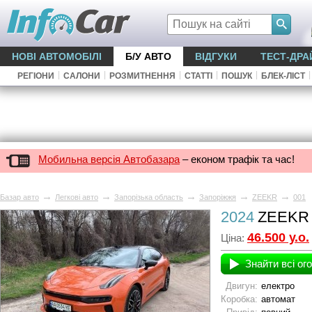
НОВІ АВТОМОБІЛІ
Б/У АВТО
ВІДГУКИ
ТЕСТ-ДРА
|
|
|
|
|
|
РЕГІОНИ
САЛОНИ
РОЗМИТНЕННЯ
СТАТТІ
ПОШУК
БЛЕК-ЛІСТ
Мобильна версія Автобазара
– економ трафік та час!
→
→
→
→
→
Базар авто
Легкові авто
Запорізька область
Запоріжжя
ZEEKR
001
2024
ZEEKR 
46.500 у.о.
Ціна:
Знайти всі ог
Двигун:
електро
Коробка:
автомат