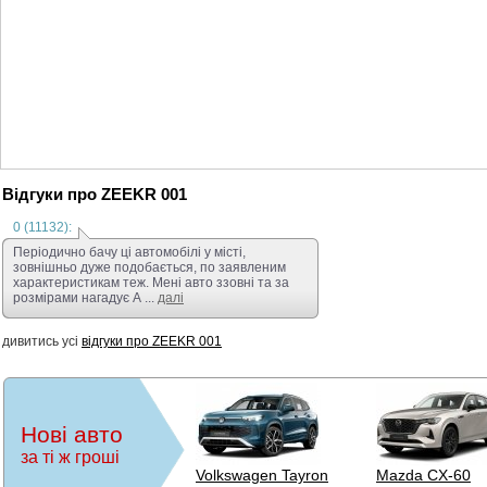
кайф прям на ріве
пересаджуватись н
прошивки 6.5.2, За
антифриз на рожев
написати, досі під
дзвоніть , розкажу
торгуємось. Всім 
Відгуки про ZEEKR 001
0 (11132):
Періодично бачу ці автомобілі у місті,
зовнішньо дуже подобається, по заявленим
характеристикам теж. Мені авто ззовні та за
розмірами нагадує A ...
далі
дивитись усі
відгуки про ZEEKR 001
Нові авто
за ті ж гроші
Volkswagen Tayron
Mazda CX-60