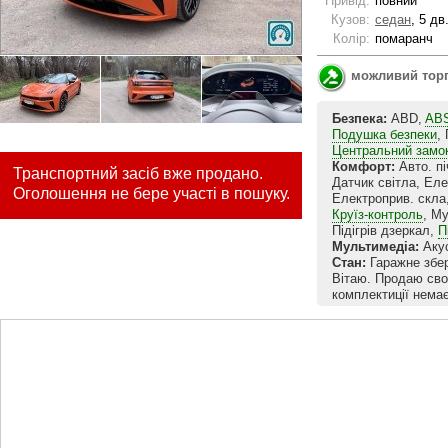
Привід:
повний
Кузов:
седан
, 5 дв
Колір:
помаранч
можливий тор
Безпека:
ABD,
AB
Подушка безпеки
,
Центральний замо
Комфорт:
Авто. пі
Транспортний засіб вже продано.
Датчик світла, Еле
Оголошення не бере участі в пошуку.
Електроприв. скла
Круїз-контроль
, М
Підігрів дзеркал,
П
Мультимедіа:
Акус
Стан:
Гаражне збер
Вітаю. Продаю сво
комплектиції немає
змушують продати.
немає, ніж є, тим 
Додам що стан нов
салону, не биток,
таке авто, не вага
особливо по комфор
Машина дійсно стел
високому рівні. До
пневні, так от ауд