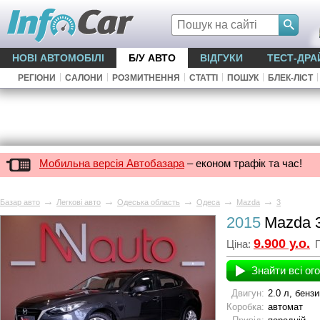
НОВІ АВТОМОБІЛІ
Б/У АВТО
ВІДГУКИ
ТЕСТ-ДРА
|
|
|
|
|
|
РЕГІОНИ
САЛОНИ
РОЗМИТНЕННЯ
СТАТТІ
ПОШУК
БЛЕК-ЛІСТ
Мобильна версія Автобазара
– економ трафік та час!
→
→
→
→
→
Базар авто
Легкові авто
Одеська область
Одеса
Mazda
3
2015
Mazda 
9.900 у.о.
Ціна:
П
Знайти всі ог
Двигун:
2.0 л, бензи
Коробка:
автомат