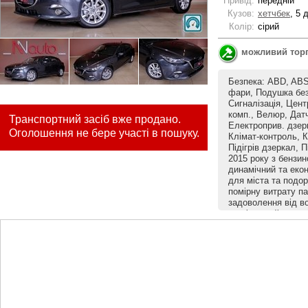
Привід:
передній
Кузов:
хетчбек
, 5 
Колір:
сірий
можливий тор
Безпека: ABD, ABS
фари, Подушка без
Сигналізація, Цент
комп., Велюр, Датч
Транспортний засіб вже продано.
Електроприв. дзер
Оголошення не бере участі в пошуку.
Клімат-контроль, К
Підігрів дзеркал, 
2015 року з бензи
динамічний та еко
для міста та подо
помірну витрату п
задоволення від в
комфортний салон, 
багажник. Надійна 
рівень безпеки ро
день.
Увага! Не телефону