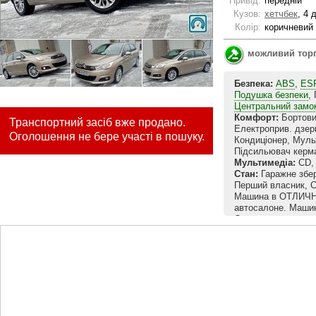
Привід:
передній
Кузов:
хетчбек
, 4 
Колір:
коричневий
можливий тор
Безпека:
ABS
,
ES
Подушка безпеки
,
Центральний замо
Комфорт:
Бортови
Транспортний засіб вже продано.
Електроприв. дзер
Оголошення не бере участі в пошуку.
Кондиціонер, Муль
Підсильювач керм
Мультимедіа:
CD, 
Стан:
Гаражне збер
Перший власник, С
Машина в ОТЛИЧН
автосалоне. Машин
Обслуживался авт
сервисном центре 
сервисная книжка 
выполненных работ
подтверждается се
сегодняшний день 
Машина максималь
АВТОМАТ/tip-troni
иммобилайзер, сиг