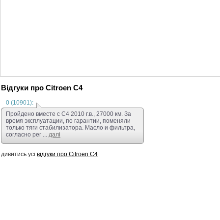
корректор фар, г/
полный электропаке
стекол, акустичес
и чистенький (в са
в такси не работал
Автомобиль на все
прекрасным удобны
масло не ест! Кор
реально без ДТП, 
хранение! Денежны
заезжаем и пров
Відгуки про Citroen C4
Возможен торг! Пр
Новый владелец не
0 (10901):
этот автомобиль!
Пройдено вместе с С4 2010 г.в., 27000 км. За
время эксплуатации, по гарантии, поменяли
только тяги стабилизатора. Масло и фильтра,
согласно рег ...
далі
дивитись усі
відгуки про Citroen C4