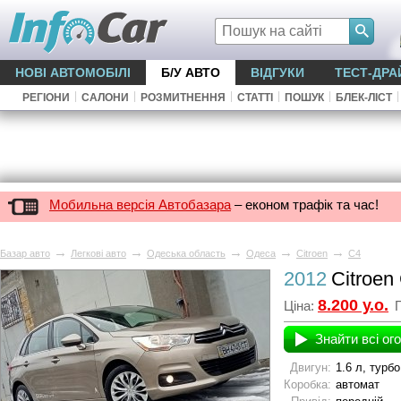
НОВІ АВТОМОБІЛІ
Б/У АВТО
ВІДГУКИ
ТЕСТ-ДРА
|
|
|
|
|
|
РЕГІОНИ
САЛОНИ
РОЗМИТНЕННЯ
СТАТТІ
ПОШУК
БЛЕК-ЛІСТ
Мобильна версія Автобазара
– економ трафік та час!
→
→
→
→
→
Базар авто
Легкові авто
Одеська область
Одеса
Citroen
C4
2012
Citroen
8.200 у.о.
Ціна:
П
Знайти всі ог
Двигун:
1.6 л, турб
Коробка:
автомат