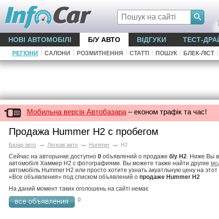
НОВІ АВТОМОБІЛІ
Б/У АВТО
ВІДГУКИ
ТЕСТ-ДРА
|
|
|
|
|
|
РЕГІОНИ
САЛОНИ
РОЗМИТНЕННЯ
СТАТТІ
ПОШУК
БЛЕК-ЛІСТ
Мобильна версія Автобазара
– економ трафік та час!
Продажа Hummer H2 с пробегом
→
→
→
Базар авто
Легкові авто
Hummer
H2
Сейчас на авторынке доступно
0
объявлений о продаже
б/у H2
. Ниже Вы 
автомобілі Хаммер H2 с фотографиями. Вы можете также найти другие
мо
автомобіль Hummer H2 или просто хотите узнать акуатльную цену на этот 
«Все объявления» под списком объявлений о
продаже Hummer H2
На даний момент таких оголошень на сайті немає
0