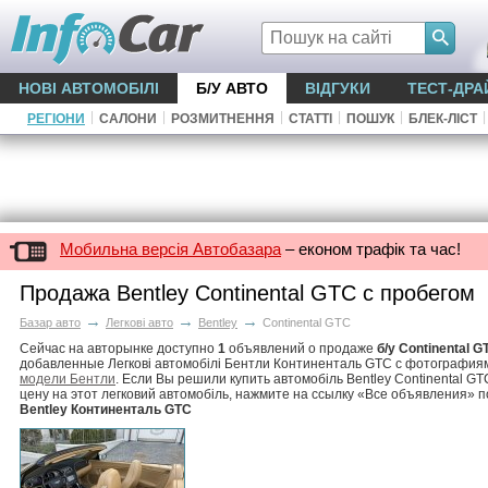
НОВІ АВТОМОБІЛІ
Б/У АВТО
ВІДГУКИ
ТЕСТ-ДРА
|
|
|
|
|
|
РЕГІОНИ
САЛОНИ
РОЗМИТНЕННЯ
СТАТТІ
ПОШУК
БЛЕК-ЛІСТ
Мобильна версія Автобазара
– економ трафік та час!
Продажа Bentley Continental GTC с пробегом
→
→
→
Базар авто
Легкові авто
Bentley
Continental GTC
Сейчас на авторынке доступно
1
объявлений о продаже
б/у Continental G
добавленные Легкові автомобілі Бентли Континенталь GTC с фотографиям
модели Бентли
. Если Вы решили купить автомобіль Bentley Continental G
цену на этот легковий автомобіль, нажмите на ссылку «Все объявления» 
Bentley Континенталь GTC