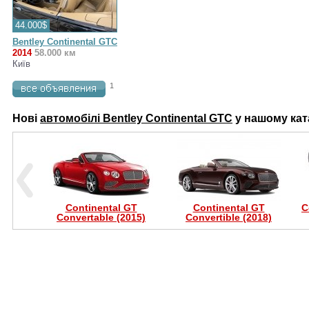
44.000$
Bentley Continental GTC
2014
58.000 км
Київ
1
Нові
автомобілі Bentley Continental GTC
у нашому кат
Continental GT
Continental GT
C
Convertable (2015)
Convertible (2018)