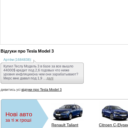
гумі. Швидка заря
можна на Осокорка
Увага! Не телефону
Відгуки про Tesla Model 3
Артём (1684838):
Купил Теслу Модель 3 в базе за все вышло
44000$ кредит под 2,6 годовых что ниже
уровня инфляции(на чем они зарабатывают?
Мерс мне давал под 1,9 ...
далі
дивитись усі
відгуки про Tesla Model 3
Нові авто
за ті ж гроші
Renault Taliant
Citroen C-Elyse