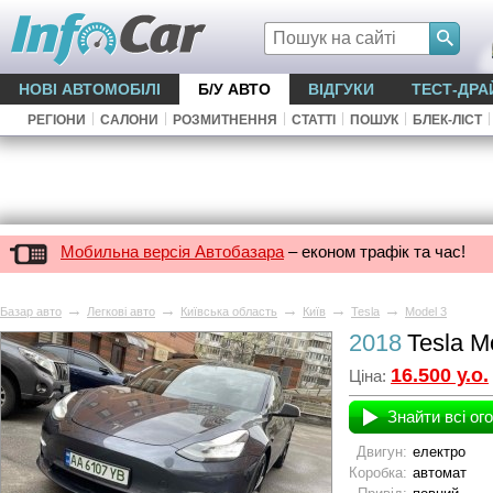
НОВІ АВТОМОБІЛІ
Б/У АВТО
ВІДГУКИ
ТЕСТ-ДРА
|
|
|
|
|
|
РЕГІОНИ
САЛОНИ
РОЗМИТНЕННЯ
СТАТТІ
ПОШУК
БЛЕК-ЛІСТ
Мобильна версія Автобазара
– економ трафік та час!
→
→
→
→
→
Базар авто
Легкові авто
Київська область
Київ
Tesla
Model 3
2018
Tesla M
16.500 у.о.
Ціна:
Знайти всі ог
Двигун:
електро
Коробка:
автомат