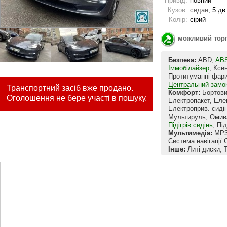
Привід:
повний
Кузов:
седан
, 5 дв
Колір:
сірий
можливий тор
Безпека:
ABD,
AB
Іммобілайзер
, Ксе
Протитуманні фар
Центральний замо
Транспортний засіб вже продано.
Комфорт:
Бортови
Оголошення не бере участі в пошуку.
Електропакет, Еле
Електроприв. сиді
Мультируль, Омив
Підігрів сидінь
, Пі
Мультимедіа:
MP3,
Система навігації
Інше:
Литі диски, 
Продам власний ав
робити по авто не 
максимальній комп
автоматичне відкри
Преміум звук. Пан
влітку на думку не
динамічна машина 
автопілот, сама па
дальній. Остання п