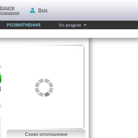
Додати
Вхід
голошення
РОЗМИТНЕННЯ
Усі розділи
о
6
Схожі оголошення