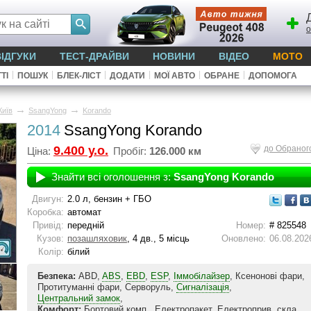
о
ВІДГУКИ
ТЕСТ-ДРАЙВИ
НОВИНИ
ВІДЕО
МОТО
|
|
|
|
|
|
ТІ
ПОШУК
БЛЕК-ЛІСТ
ДОДАТИ
МОЇ АВТО
ОБРАНЕ
ДОПОМОГА
→
→
Київ
SsangYong
Korando
2014
SsangYong Korando
9.400 у.о.
до Обраног
Ціна:
Пробіг:
126.000 км
Знайти всі оголошення з:
SsangYong Korando
Двигун:
2.0 л, бензин + ГБО
Коробка:
автомат
Привід:
передній
Номер:
# 825548
Кузов:
позашляховик
, 4 дв., 5 місць
Оновлено:
06.08.202
Колір:
білий
Безпека:
ABD,
ABS
,
EBD
,
ESP
,
Іммобілайзер
, Ксенонові фари,
Протитуманні фари, Серворуль,
Сигналізація
,
Центральний замок
,
Комфорт:
Бортовий комп., Електропакет, Електроприв. скла,