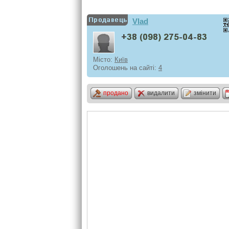
Vlad
Місто:
Київ
Оголошень на сайті:
4
продано
видалити
змінити