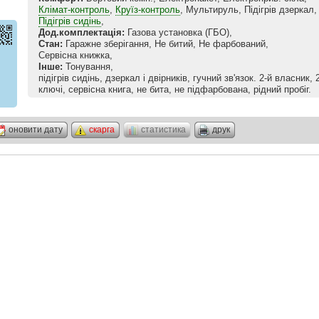
Клімат-контроль
,
Круїз-контроль
, Мультируль, Підігрів дзеркал,
Підігрів сидінь
,
Дод.комплектація:
Газова установка (ГБО),
Стан:
Гаражне зберігання, Не битий, Не фарбований,
Сервісна книжка,
Інше:
Тонування,
підігрів сидінь, дзеркал і двірників, гучний зв'язок. 2-й власник, 
ключі, сервісна книга, не бита, не підфарбована, рідний пробіг.
оновити дату
скарга
статистика
друк