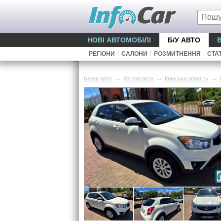
НОВІ АВТОМОБІЛІ
Б/У АВТО
|
|
|
РЕГІОНИ
САЛОНИ
РОЗМИТНЕННЯ
СТАТ
→
→
→
Базар авто
Легкові авто
Київська область