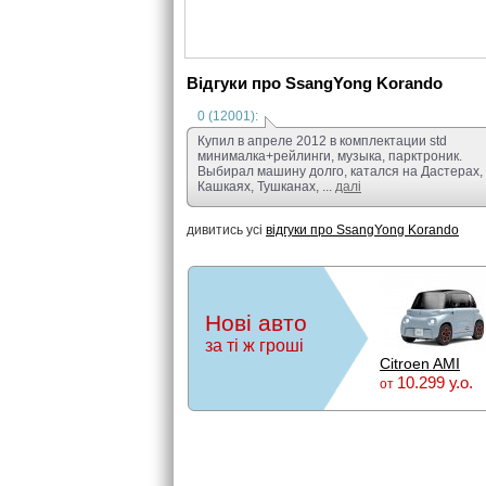
Відгуки про SsangYong Korando
0 (12001):
Купил в апреле 2012 в комплектации std
минималка+рейлинги, музыка, парктроник.
Выбирал машину долго, катался на Дастерах,
Кашкаях, Тушканах, ...
далі
дивитись усі
відгуки про SsangYong Korando
Нові авто
за ті ж гроші
Citroen AMI
10.299 у.о.
от