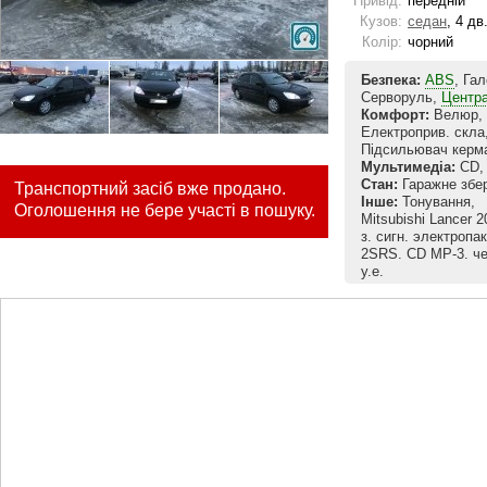
Привід:
передній
Кузов:
седан
, 4 дв
Колір:
чорний
Безпека:
ABS
, Га
Серворуль,
Центра
Комфорт:
Велюр, 
Електроприв. скла
Підсильювач керм
Мультимедіа:
CD, 
Стан:
Гаражне збер
Транспортний засіб вже продано.
Інше:
Тонування,
Оголошення не бере участі в пошуку.
Mitsubishi Lancer 2
з. сигн. электропа
2SRS. CD MP-3. че
у.е.
Увага! Не телефону