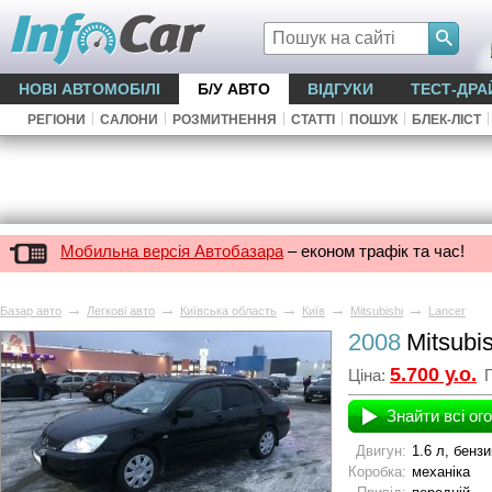
НОВІ АВТОМОБІЛІ
Б/У АВТО
ВІДГУКИ
ТЕСТ-ДРА
|
|
|
|
|
|
РЕГІОНИ
САЛОНИ
РОЗМИТНЕННЯ
СТАТТІ
ПОШУК
БЛЕК-ЛІСТ
Мобильна версія Автобазара
– економ трафік та час!
→
→
→
→
→
Базар авто
Легкові авто
Київська область
Київ
Mitsubishi
Lancer
2008
Mitsubi
5.700 у.о.
Ціна:
П
Знайти всі ог
Двигун:
1.6 л, бензи
Коробка:
механіка