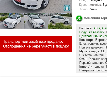
Привід:
передній
Кузов:
хетчбек
, 5 
Колір:
білий
можливий тор
Безпека:
ABS
,
AS
Подушка безпеки
,
Центральний замо
Комфорт:
Бортовий
Транспортний засіб вже продано.
Електроприв. дзе
Оголошення не бере участі в пошуку.
Підігрів дзеркал, 
Мультимедіа:
CD, 
Система навігації
Стан:
Гаражне збер
Перший власник, С
Інше:
Литі диски, 
Найкраща пропозиці
Автомобіль привоз
всього 57т. км. Дл
технічний стан: д
по ходовій нічого 
автомобіль для пер
наживо виглядає н
комплектація , тел
! Можу вислати ві
сертифікацію і гото