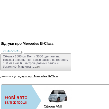
торг, а на обмін ці
хороший B-clase т
Упевнений на 100 
задоволені. Всім м
Увага! Не телефону
Відгуки про Mercedes B-Class
0 (1620405):
Обкатка 1500 км. Почти 3000 сделали на
трассах Европы. По трассе расход на скорости
150 км в час 6.5 литров (полный салон и
багажник). Машинка ...
далі
дивитись усі
відгуки про Mercedes B-Class
Нові авто
за ті ж гроші
Citroen AMI