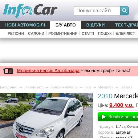
НОВІ АВТОМОБІЛІ
Б/У АВТО
ВІДГУКИ
ТЕСТ-ДРА
|
|
|
|
|
|
РЕГІОНИ
САЛОНИ
РОЗМИТНЕННЯ
СТАТТІ
ПОШУК
БЛЕК-ЛІСТ
Мобильна версія Автобазара
– економ трафік та час!
→
→
→
→
→
Базар авто
Легкові авто
Київська область
Київ
Mercedes
B-Class
2010
Merced
9.400 у.о.
Ціна:
П
Знайти всі ог
Двигун:
1.7 л, бензи
Коробка:
автомат