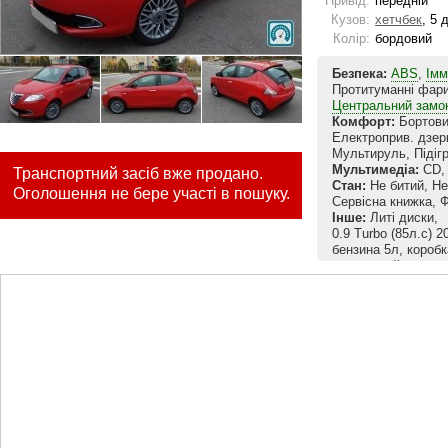
Привід:
передній
Кузов:
хетчбек
, 5 
Колір:
бордовий
Безпека:
ABS
,
Імм
Протитуманні фар
Центральний замо
Комфорт:
Бортови
Електроприв. дзер
Мультируль, Підіг
Мультимедіа:
CD, 
Транспортний засіб вже продано.
Стан:
Не битий, Не
Оголошення не бере участі в пошуку.
Сервісна книжка, 
Інше:
Литі диски,
0.9 Turbo (85л.с) 
бензина 5л, короб
иммобилайзер, цен
зонный климат-конт
система Start-Sto
чувствительным и 
поворота) управле
акустика.Очень кр
цвета, противотум
Куплен у официаль
состояние, сервис
станции) .Один хо
Увага! Не телефону