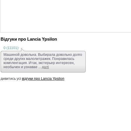
Відгуки про Lancia Ypsilon
0 (11101):
Машиной довольна. Выбирала довольно долго
среди других малолитражек. Понравилась
комплектация. Итак, экстерьер интересен,
необычен и узнавае ...
далі
дивитись усі
відгуки про Lancia Ypsilon