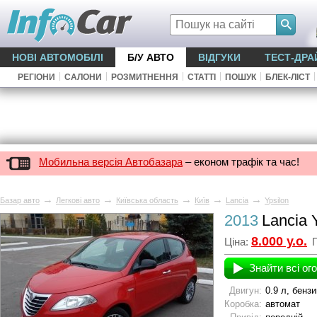
НОВІ АВТОМОБІЛІ
Б/У АВТО
ВІДГУКИ
ТЕСТ-ДРА
|
|
|
|
|
|
РЕГІОНИ
САЛОНИ
РОЗМИТНЕННЯ
СТАТТІ
ПОШУК
БЛЕК-ЛІСТ
Мобильна версія Автобазара
– економ трафік та час!
→
→
→
→
→
Базар авто
Легкові авто
Київська область
Київ
Lancia
Ypsilon
2013
Lancia 
8.000 у.о.
Ціна:
П
Знайти всі ог
Двигун:
0.9 л, бензи
Коробка:
автомат