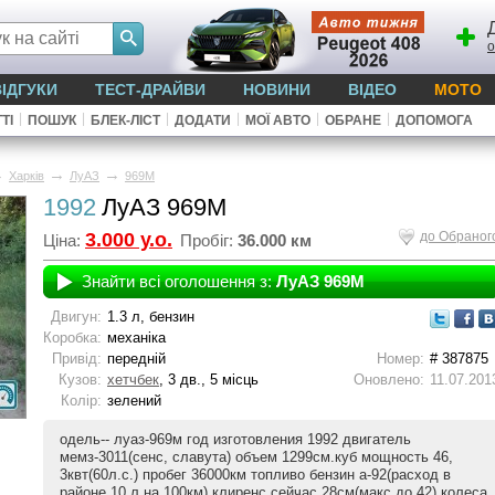
о
ВІДГУКИ
ТЕСТ-ДРАЙВИ
НОВИНИ
ВІДЕО
МОТО
|
|
|
|
|
|
ТІ
ПОШУК
БЛЕК-ЛІСТ
ДОДАТИ
МОЇ АВТО
ОБРАНЕ
ДОПОМОГА
→
→
→
Харків
ЛуАЗ
969М
1992
ЛуАЗ 969М
3.000 у.о.
до Обраног
Ціна:
Пробіг:
36.000 км
Знайти всі оголошення з:
ЛуАЗ 969М
Двигун:
1.3 л, бензин
Коробка:
механіка
Привід:
передній
Номер:
# 387875
Кузов:
хетчбек
, 3 дв., 5 місць
Оновлено:
11.07.201
Колір:
зелений
одель-- луаз-969м год изготовления 1992 двигатель
мемз-3011(сенс, славута) объем 1299см.куб мощность 46,
3квт(60л.с.) пробег 36000км топливо бензин а-92(расход в
районе 10 л на 100км) клиренс сейчас 28см(макс до 42) колеса