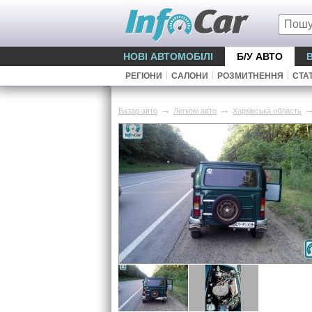
НОВІ АВТОМОБІЛІ
Б/У АВТО
|
|
|
РЕГІОНИ
САЛОНИ
РОЗМИТНЕННЯ
СТАТ
→
→
Базар авто
Легкові авто
Харківська область