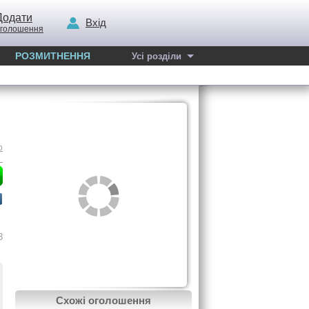
Додати
Вхід
голошення
РОЗМИТНЕННЯ
Усі розділи
о
3
Схожі оголошення