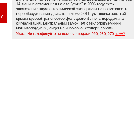
14 тюнинг автомобиля на сто "джип" в 2006 году.есть
заключение научно-технической экспертизы на возможность
переоборудования:двигателя мемз-3011, установка жесткой
у.
крыши кузова(транспортер фольцваген) , печь переделана,
сигнализация, центральный замок, эл.стеклоподъемники,
магнитола(диск) , сиденья иномарка, стопари соболь
Увага! Не телефонуйте на номери з кодами 090, 080, 070
чому?