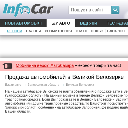
НОВІ АВТОМОБІЛІ
Б/У АВТО
ВІДГУКИ
ТЕСТ-ДРА
|
|
|
|
|
|
РЕГІОНИ
САЛОНИ
РОЗМИТНЕННЯ
СТАТТІ
ПОШУК
БЛЕК-ЛІСТ
Мобильна версія Автобазара
– економ трафік та час!
Продажа автомобилей в Великой Белозерке
→
→
Базар авто
Запорожская область
Великая Белозерка
На нашем автобазаре Вы сможете найти объявления о продаже авто в Ве
(Запорожская область). На данный момент в городе Великой Белозерке п
траспортных средств. Если Вы проживаете в Великой Белозерке и Вас и
автомобили или другие транспортные средства, то Вам стоит посмотреть
Запорізької області
, особенно - на автобазаре
Запорожья
, где подано на
Вашей области.