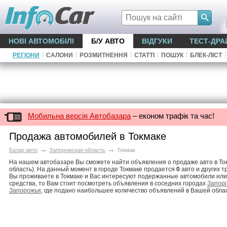
НОВІ АВТОМОБІЛІ
Б/У АВТО
ВІДГУКИ
ТЕСТ-ДРА
|
|
|
|
|
|
РЕГІОНИ
САЛОНИ
РОЗМИТНЕННЯ
СТАТТІ
ПОШУК
БЛЕК-ЛІСТ
Мобильна версія Автобазара
– економ трафік та час!
Продажа автомобилей в Токмаке
→
→
Базар авто
Запорожская область
Токмак
На нашем автобазаре Вы сможете найти объявления о продаже авто в То
область). На данный момент в городе Токмаке продается
0
авто и других т
Вы проживаете в Токмаке и Вас интересуют подержанные автомобили или
средства, то Вам стоит посмотреть объявления в соседних городах
Запорі
Запорожья
, где подано наибольшее количество объявлений в Вашей обла