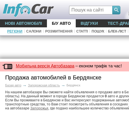
НОВІ АВТОМОБІЛІ
Б/У АВТО
ВІДГУКИ
ТЕСТ-ДРА
|
|
|
|
|
|
РЕГІОНИ
САЛОНИ
РОЗМИТНЕННЯ
СТАТТІ
ПОШУК
БЛЕК-ЛІСТ
Мобильна версія Автобазара
– економ трафік та час!
Продажа автомобилей в Бердянске
→
→
Базар авто
Запорожская область
Бердянск
На нашем автобазаре Вы сможете найти объявления о продаже авто в Бе
область). На данный момент в городе Бердянске продается
0
авто и други
Если Вы проживаете в Бердянске и Вас интересуют подержанные автомоб
транспортные средства, то Вам стоит посмотреть объявления в соседних
на автобазаре
Запорожья
, где подано наибольшее количество объявлени