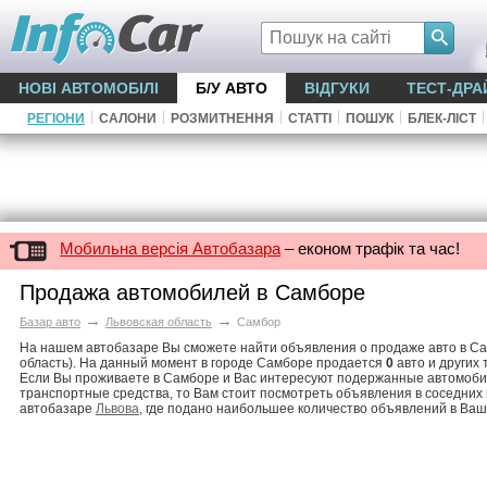
НОВІ АВТОМОБІЛІ
Б/У АВТО
ВІДГУКИ
ТЕСТ-ДРА
|
|
|
|
|
|
РЕГІОНИ
САЛОНИ
РОЗМИТНЕННЯ
СТАТТІ
ПОШУК
БЛЕК-ЛІСТ
Мобильна версія Автобазара
– економ трафік та час!
Продажа автомобилей в Самборе
→
→
Базар авто
Львовская область
Самбор
На нашем автобазаре Вы сможете найти объявления о продаже авто в Са
область). На данный момент в городе Самборе продается
0
авто и других 
Если Вы проживаете в Самборе и Вас интересуют подержанные автомоби
транспортные средства, то Вам стоит посмотреть объявления в соседних
автобазаре
Львова
, где подано наибольшее количество объявлений в Ваш