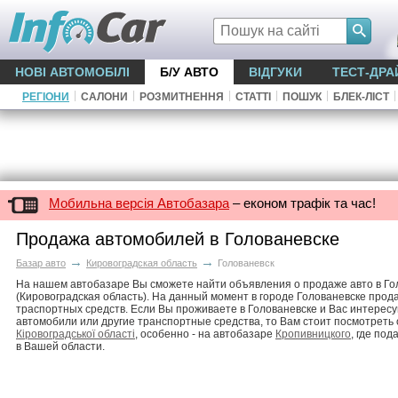
НОВІ АВТОМОБІЛІ
Б/У АВТО
ВІДГУКИ
ТЕСТ-ДРА
|
|
|
|
|
|
РЕГІОНИ
САЛОНИ
РОЗМИТНЕННЯ
СТАТТІ
ПОШУК
БЛЕК-ЛІСТ
Мобильна версія Автобазара
– економ трафік та час!
Продажа автомобилей в Голованевске
→
→
Базар авто
Кировоградская область
Голованевск
На нашем автобазаре Вы сможете найти объявления о продаже авто в Го
(Кировоградская область). На данный момент в городе Голованевске прод
траспортных средств. Если Вы проживаете в Голованевске и Вас интере
автомобили или другие транспортные средства, то Вам стоит посмотреть
Кіровоградської області
, особенно - на автобазаре
Кропивницкого
, где по
в Вашей области.