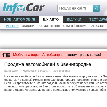
НОВІ АВТОМОБІЛІ
Б/У АВТО
ВІДГУКИ
ТЕСТ-ДРА
|
|
|
|
|
|
РЕГІОНИ
САЛОНИ
РОЗМИТНЕННЯ
СТАТТІ
ПОШУК
БЛЕК-ЛІСТ
Мобильна версія Автобазара
– економ трафік та час!
Продажа автомобилей в Звенигородке
→
→
Базар авто
Черкасская область
Звенигородка
На нашем автобазаре Вы сможете найти объявления о продаже авто в Зв
область). На данный момент в городе Звенигородке продается
0
авто и др
Если Вы проживаете в Звенигородке и Вас интересуют подержанные авто
транспортные средства, то Вам стоит посмотреть объявления в соседних
на автобазаре
Черкасс
, где подано наибольшее количество объявлений в