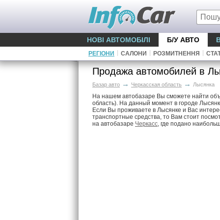
НОВІ АВТОМОБІЛІ
Б/У АВТО
|
|
|
РЕГІОНИ
САЛОНИ
РОЗМИТНЕННЯ
СТАТ
Продажа автомобилей в Лы
→
→
Базар авто
Черкасская область
Лысянка
На нашем автобазаре Вы сможете найти объ
область). На данный момент в городе Лысян
Если Вы проживаете в Лысянке и Вас интер
транспортные средства, то Вам стоит посмо
на автобазаре
Черкасс
, где подано наиболь