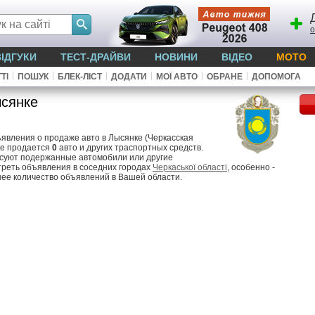
о
ВІДГУКИ
ТЕСТ-ДРАЙВИ
НОВИНИ
ВІДЕО
МОТО
|
|
|
|
|
|
ТІ
ПОШУК
БЛЕК-ЛІСТ
ДОДАТИ
МОЇ АВТО
ОБРАНЕ
ДОПОМОГА
сянке
явления о продаже авто в Лысянке (Черкасская
ке продается
0
авто и других траспортных средств.
есуют подержанные автомобили или другие
треть объявления в соседних городах
Черкаської області
, особенно -
шее количество объявлений в Вашей области.